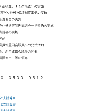
査（７条検査、１１条検査）の実施
併処理浄化槽機能保証制度事業の実施
管理者講習会の実施
北部浄化槽適正管理協議会一括契約の実施
総合講習会の実施
の実施
推進議員連盟国会議員への要望活動
理事会、新年連絡会議等の開催
検・清掃カード等の頒布
００－０５００－０５１２
　収支計算書
　収支計算書
　収支計算書